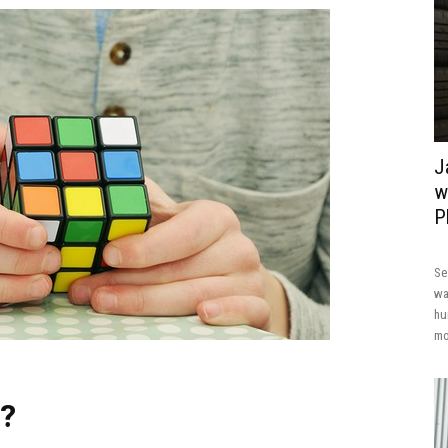
J
w
P
Se
wa
hu
mo
T?