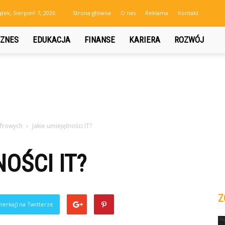
ątek, Sierpień 7, 2026
Strona główna
O nas
Reklama
Kontakt
IZNES
EDUKACJA
FINANSE
KARIERA
ROZWÓJ
yfrowych
Jakie umiejętności IT?
OŚCI IT?
Z
ierkaj) na Twitterze