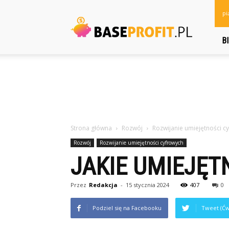
baseprofit.pl
pi
B
Strona główna
Rozwój
Rozwijanie umiejętności c
Rozwój
Rozwijanie umiejętności cyfrowych
JAKIE UMIEJĘTN
Przez
Redakcja
-
15 stycznia 2024
407
0
Podziel się na Facebooku
Tweet (Ćw