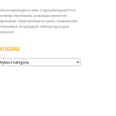
ndusze inwestycyjne to jedna z najpopularniejszych form
iorowego inwestowania, pozwalająca inwestorom
dywidualnym i instytucjonalnym korzystać z doświadczenia
ofesjonalnych zarządzających. Definicję tego pojęcia
cyzuje art....
ATEGORIE
tegorie