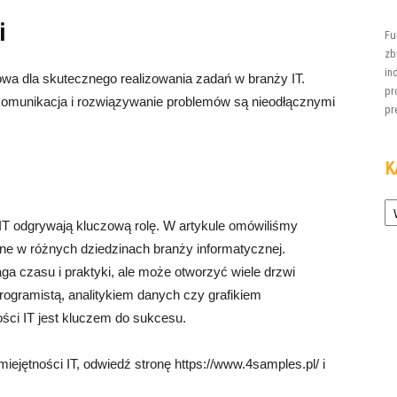
i
Fu
zb
in
owa dla skutecznego realizowania zadań w branży IT.
pr
omunikacja i rozwiązywanie problemów są nieodłącznymi
pre
K
Ka
IT odgrywają kluczową rolę. W artykule omówiliśmy
dne w różnych dziedzinach branży informatycznej.
ga czasu i praktyki, ale może otworzyć wiele drzwi
rogramistą, analitykiem danych czy grafikiem
ści IT jest kluczem do sukcesu.
miejętności IT, odwiedź stronę https://www.4samples.pl/ i