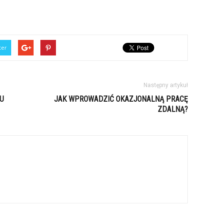
ter
Następny artykuł
U
JAK WPROWADZIĆ OKAZJONALNĄ PRACĘ
ZDALNĄ?