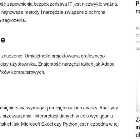
P
ość zapewnienia bezpieczeństwa IT jest niezwykle ważna.
n
ć najnowsze metody i narzędzia związane z ochroną
a zagrożenia.
Pl
ch
ne
cz
pa
 znaczenie. Umiejętność projektowania graficznego
rfejsy użytkownika. Znajomość narzędzi takich jak Adobe
rafików komputerowych.
dsiębiorstwa wymagają umiejętności ich analizy. Analitycy
 przetwarzania i interpretacji danych w celu wyciągania
Z
kich jak Microsoft Excel czy Python jest niezbędna w tej
i
d