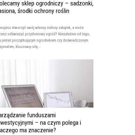
olecamy sklep ogrodniczy – sadzonki,
asiona, środki ochrony roślin
anujesz stworzyć swój własny zielony zakątek, a może
cesz odświeżyć przydomowy ogród? Niezależnie od tego,
y jesteś początkującym ogrodnikiem czy doświadczonym
sjonatem, kluczową rolę...
arządzanie funduszami
nwestycyjnymi – na czym polega i
laczego ma znaczenie?