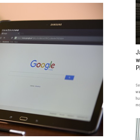
J
w
P
Se
wa
hu
mo