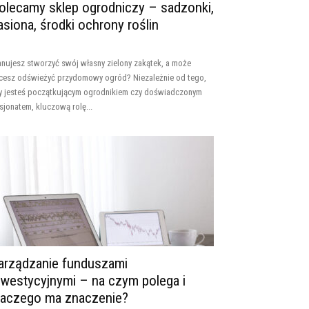
olecamy sklep ogrodniczy – sadzonki,
asiona, środki ochrony roślin
anujesz stworzyć swój własny zielony zakątek, a może
cesz odświeżyć przydomowy ogród? Niezależnie od tego,
y jesteś początkującym ogrodnikiem czy doświadczonym
sjonatem, kluczową rolę...
arządzanie funduszami
nwestycyjnymi – na czym polega i
laczego ma znaczenie?