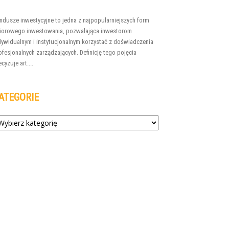
ndusze inwestycyjne to jedna z najpopularniejszych form
iorowego inwestowania, pozwalająca inwestorom
dywidualnym i instytucjonalnym korzystać z doświadczenia
ofesjonalnych zarządzających. Definicję tego pojęcia
cyzuje art....
ATEGORIE
tegorie