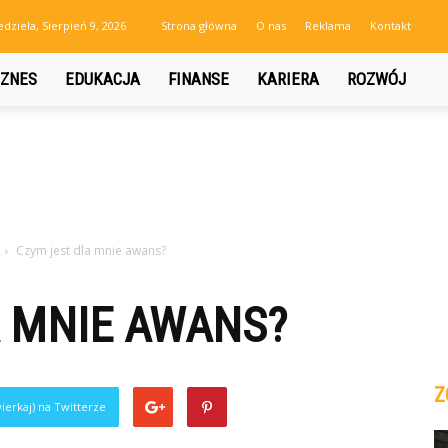
edziela, Sierpień 9, 2026
Strona główna
O nas
Reklama
Kontakt
IZNES
EDUKACJA
FINANSE
KARIERA
ROZWÓJ
Czym jest dla mnie awans?
A MNIE AWANS?
Z
ierkaj) na Twitterze