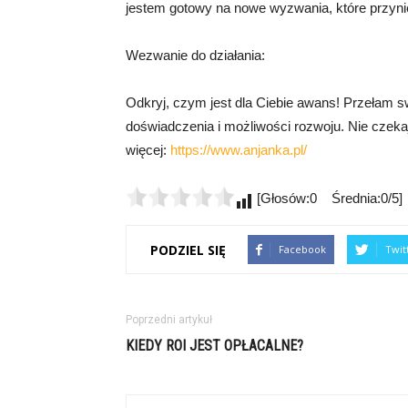
jestem gotowy na nowe wyzwania, które przyni
Wezwanie do działania:
Odkryj, czym jest dla Ciebie awans! Przełam s
doświadczenia i możliwości rozwoju. Nie czekaj, 
więcej:
https://www.anjanka.pl/
[Głosów:0 Średnia:0/5]
PODZIEL SIĘ
Facebook
Twit
Poprzedni artykuł
KIEDY ROI JEST OPŁACALNE?