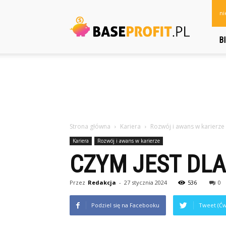
baseprofit.pl
ni
B
Strona główna
Kariera
Rozwój i awans w karierze
Kariera
Rozwój i awans w karierze
CZYM JEST DL
Przez
Redakcja
-
27 stycznia 2024
536
0
Podziel się na Facebooku
Tweet (Ćw