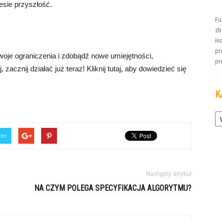
esie przyszłość.
Fu
zb
in
pr
woje ograniczenia i zdobądź nowe umiejętności,
pre
zacznij działać już teraz! Kliknij tutaj, aby dowiedzieć się
K
Ka
ter
Następny artykuł
NA CZYM POLEGA SPECYFIKACJA ALGORYTMU?