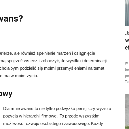
awans?
J
w
e
arierze, ale również spełnienie marzeń i osiągnięcie
 spojrzeć wstecz i zobaczyć, ile wysiłku i determinacji
W 
hciałbym podzielić się moimi przemyśleniami na temat
be
nie ma w moim życiu.
pr
To
dowy
Dla mnie awans to nie tylko podwyżka pensji czy wyższa
pozycja w hierarchii firmowej. To przede wszystkim
możliwość rozwoju osobistego i zawodowego. Każdy