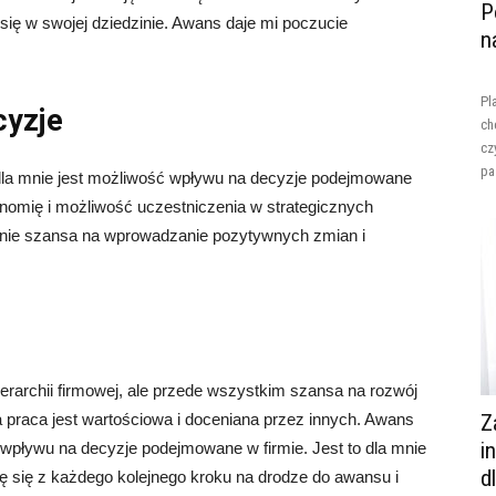
P
się w swojej dziedzinie. Awans daje mi poczucie
n
Pl
cyzje
ch
cz
pa
la mnie jest możliwość wpływu na decyzje podejmowane
nomię i możliwość uczestniczenia w strategicznych
mnie szansa na wprowadzanie pozytywnych zmian i
hierarchii firmowej, ale przede wszystkim szansa na rozwój
a praca jest wartościowa i doceniana przez innych. Awans
Z
i
wpływu na decyzje podejmowane w firmie. Jest to dla mnie
d
zę się z każdego kolejnego kroku na drodze do awansu i