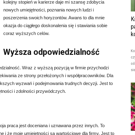
kolejny stopień w karierze daje mi szansę zdobycia
nowych umiejętności, poznania nowych ludzi i
poszerzenia swoich horyzontów. Awans to dla mnie
K
okazja do ciągłego doskonalenia się i stawiania sobie
p
k
coraz wyższych celów.
Wyższa odpowiedzialność
Ko
cz
oś
dzialność. Wraz z wyższą pozycją w firmie przychodzi
si
ekiwania ze strony przełożonych i współpracowników. Dla
kszych wyzwań i podejmowania trudnych decyzji. Jest to
tności i zdolności przywódczych.
oja praca jest doceniana i uznawana przez innych. To
e i że moje umiejętności są wartościowe dla firmy. Jest to