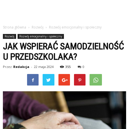
Strona główna
Rozwój
Rozwój emocjonalny i społeczny
Rozwój
Rozwój emocjonalny i społeczny
JAK WSPIERAĆ SAMODZIELNOŚĆ
U PRZEDSZKOLAKA?
Przez
Redakcja
-
22 maja 2024
355
0