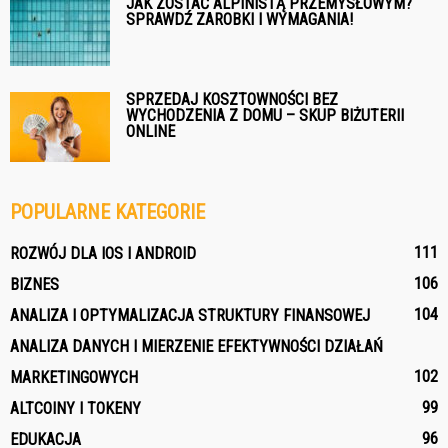
JAK ZOSTAĆ ALPINISTĄ PRZEMYSŁOWYM?
SPRAWDŹ ZAROBKI I WYMAGANIA!
SPRZEDAJ KOSZTOWNOŚCI BEZ
WYCHODZENIA Z DOMU – SKUP BIŻUTERII
ONLINE
POPULARNE KATEGORIE
111
ROZWÓJ DLA IOS I ANDROID
106
BIZNES
104
ANALIZA I OPTYMALIZACJA STRUKTURY FINANSOWEJ
ANALIZA DANYCH I MIERZENIE EFEKTYWNOŚCI DZIAŁAŃ
102
MARKETINGOWYCH
99
ALTCOINY I TOKENY
96
EDUKACJA