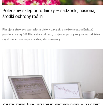
Polecamy sklep ogrodniczy – sadzonki, nasiona,
środki ochrony roślin
Planujesz stworzyć swój własny zielony zakątek, a może chcesz odświeżyć
przydomowy ogród? Niezależnie od tego, czy jesteś początkującym ogrodnikiem
czy doświadczonym pasjonatem, kluczową rolę...
Zarządzanie funduszami inwestycyjnymi – na czym