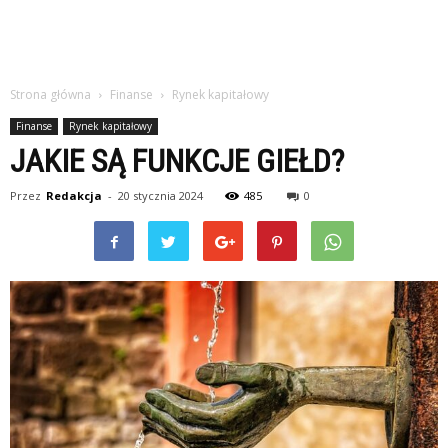
Strona główna
Finanse
Rynek kapitałowy
Finanse
Rynek kapitałowy
JAKIE SĄ FUNKCJE GIEŁD?
Przez
Redakcja
-
20 stycznia 2024
485
0