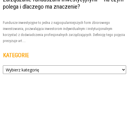
polega i dlaczego ma znaczenie?
Fundusze inwestycyjne to jedna z najpopularniejszych form zbiorowego
inwestowania, pozwalająca inwestorom indywidualnym i instytucjonalnym
korzystać z doświadczenia profesjonalnych zarządzających. Definicję tego pojęcia
precyzuje art....
KATEGORIE
Kategorie