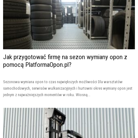
Jak przygotować firmę na sezon wymiany opon z
pomocą PlatformaOpon.pl?
Sezonowa wymiana opon to czas największych możliwości Dla warsztatów
samochodowych, serwisów wulkanizacyjnych i hurtowni okres wymiany opon jest
jednym z najważniejszych momentów w roku. Wiosną...