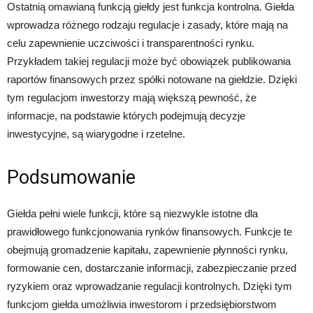
Ostatnią omawianą funkcją giełdy jest funkcja kontrolna. Giełda
wprowadza różnego rodzaju regulacje i zasady, które mają na
celu zapewnienie uczciwości i transparentności rynku.
Przykładem takiej regulacji może być obowiązek publikowania
raportów finansowych przez spółki notowane na giełdzie. Dzięki
tym regulacjom inwestorzy mają większą pewność, że
informacje, na podstawie których podejmują decyzje
inwestycyjne, są wiarygodne i rzetelne.
Podsumowanie
Giełda pełni wiele funkcji, które są niezwykle istotne dla
prawidłowego funkcjonowania rynków finansowych. Funkcje te
obejmują gromadzenie kapitału, zapewnienie płynności rynku,
formowanie cen, dostarczanie informacji, zabezpieczanie przed
ryzykiem oraz wprowadzanie regulacji kontrolnych. Dzięki tym
funkcjom giełda umożliwia inwestorom i przedsiębiorstwom