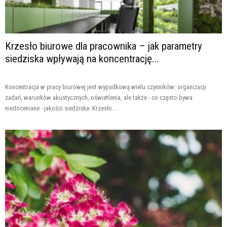
Krzesło biurowe dla pracownika – jak parametry
siedziska wpływają na koncentrację...
Koncentracja w pracy biurowej jest wypadkową wielu czynników: organizacji
zadań, warunków akustycznych, oświetlenia, ale także - co często bywa
niedoceniane - jakości siedziska. Krzesło...