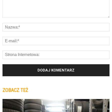
ZOBACZ TEŻ