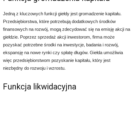
Jedną z kluczowych funkcji giełdy jest gromadzenie kapitału.
Przedsiębiorstwa, które potrzebują dodatkowych środków
finansowych na rozwój, mogą zdecydować się na emisję akcji na
giełdzie. Poprzez sprzedaż akcji inwestorom, firma może
pozyskać potrzebne środki na inwestycje, badania i rozwój,
ekspansję na nowe rynki czy spłatę długów. Giełda umożliwia
więc przedsiębiorstwom pozyskanie kapitału, który jest
niezbędny do rozwoju i wzrostu.
Funkcja likwidacyjna